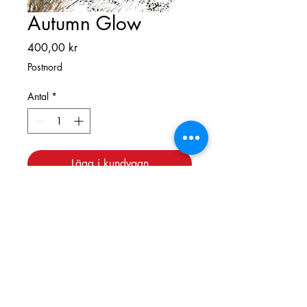
Autumn Glow
Pris
400,00 kr
Postnord
Antal
*
Lägg i kundvagn
Limited issue signed high quality digital
print on heavyweight watercolour
paper. 24cm x 34 cm.
Folkared 15, 311 93 Långås •